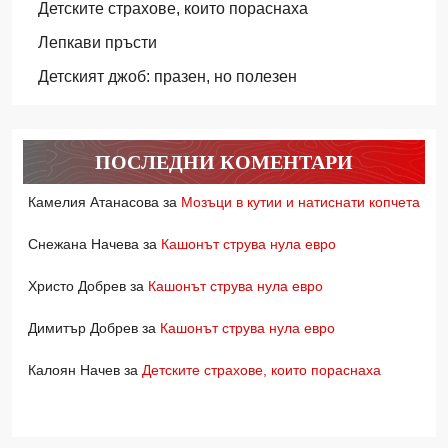
Детските страхове, които пораснаха
Лепкави пръсти
Детският джоб: празен, но полезен
ПОСЛЕДНИ КОМЕНТАРИ
Камелия Атанасова
за
Мозъци в кутии и натиснати копчета
Снежана Начева
за
Кашонът струва нула евро
Христо Добрев
за
Кашонът струва нула евро
Димитър Добрев
за
Кашонът струва нула евро
Калоян Начев
за
Детските страхове, които пораснаха