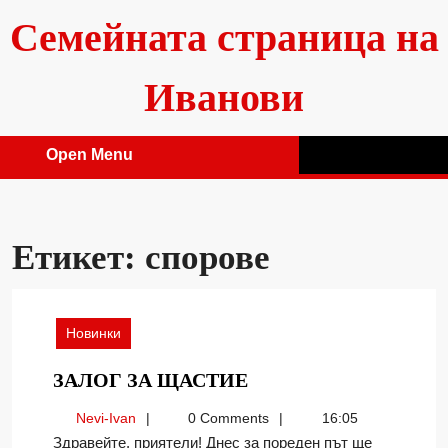
Skip
Семейната страница на
to
content
Иванови
Open Menu
Open
Menu
Етикет:
спорове
Новинки
ЗАЛОГ
ЗАЛОГ ЗА ЩАСТИЕ
ЗА
Nevi-
Nevi-Ivan
0 Comments
16:05
ЩАСТИЕ
Ivan
Здравейте, приятели! Днес за пореден път ще