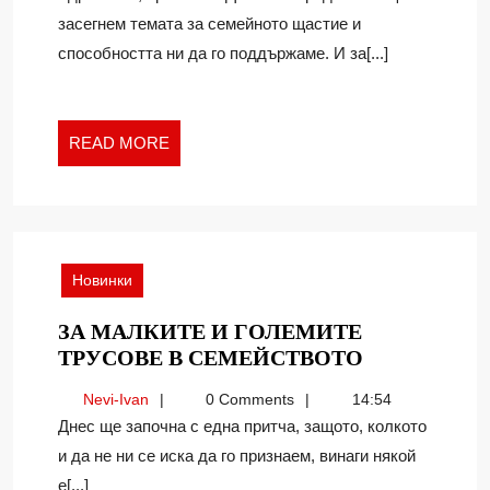
засегнем темата за семейното щастие и
способността ни да го поддържаме. И за[...]
READ
READ MORE
MORE
Новинки
ЗА МАЛКИТЕ И ГОЛЕМИТЕ
ЗА
ТРУСОВЕ В СЕМЕЙСТВОТО
МАЛКИТЕ
Nevi-
Nevi-Ivan
0 Comments
14:54
И
Ivan
Днес ще започна с една притча, защото, колкото
ГОЛЕМИТЕ
и да не ни се иска да го признаем, винаги някой
ТРУСОВЕ
е[...]
В