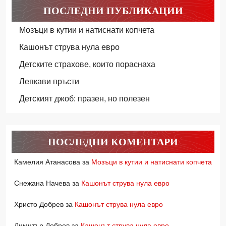
ПОСЛЕДНИ ПУБЛИКАЦИИ
Мозъци в кутии и натиснати копчета
Кашонът струва нула евро
Детските страхове, които пораснаха
Лепкави пръсти
Детският джоб: празен, но полезен
ПОСЛЕДНИ КОМЕНТАРИ
Камелия Атанасова
за
Мозъци в кутии и натиснати копчета
Снежана Начева
за
Кашонът струва нула евро
Христо Добрев
за
Кашонът струва нула евро
Димитър Добрев
за
Кашонът струва нула евро