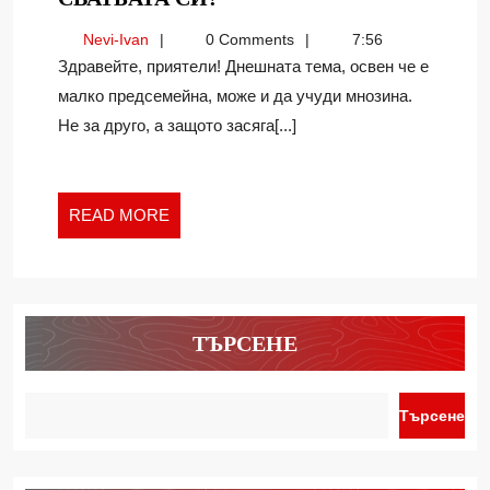
ПЛАЩАМЕ
Nevi-
Nevi-Ivan
0 Comments
7:56
ЛИ
Ivan
Здравейте, приятели! Днешната тема, освен че е
ЗА
малко предсемейна, може и да учуди мнозина.
ВОДЕЩ
Не за друго, а защото засяга[...]
НА
СВАТБАТА
СИ?
READ
READ MORE
MORE
ТЪРСЕНЕ
Търсене