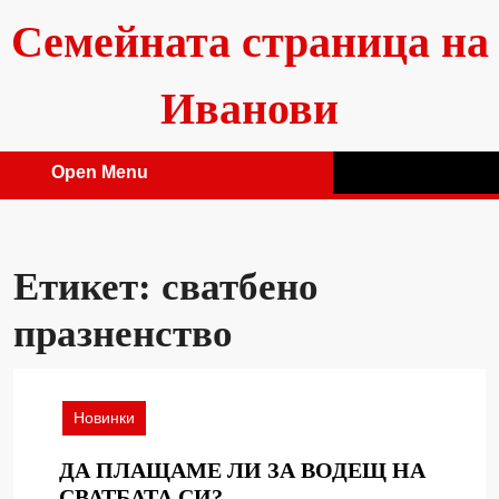
Skip
Семейната страница на
to
content
Иванови
Open Menu
Open
Menu
Етикет:
сватбено
празненство
Новинки
ДА ПЛАЩАМЕ ЛИ ЗА ВОДЕЩ НА
ДА
СВАТБАТА СИ?