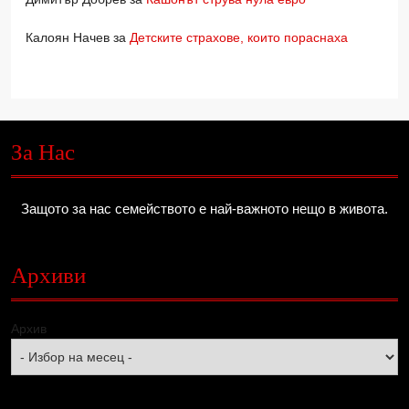
Калоян Начев
за
Детските страхове, които пораснаха
За Нас
Защото за нас семейството е най-важното нещо в живота.
Архиви
Архив