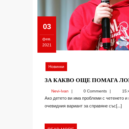
03
фев.
2021
03.02.2021
Новинки
ЗА КАКВО ОЩЕ ПОМАГА Л
Nevi-
Nevi-Ivan
0 Comments
15:
Ivan
Ако детето ви има проблеми с четенето и правописа, логопедията може да не изглежда като
очевидния вариант за справяне със[...]