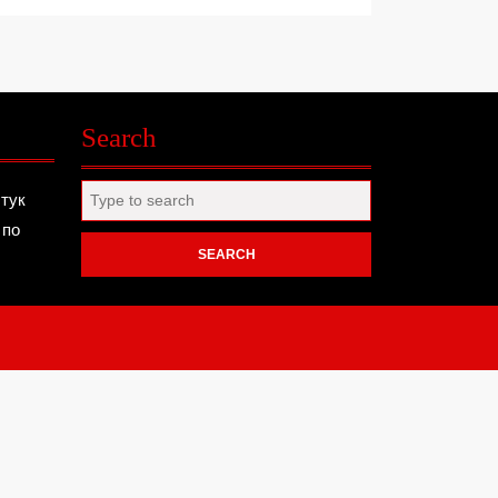
Search
Search
 тук
for:
 по