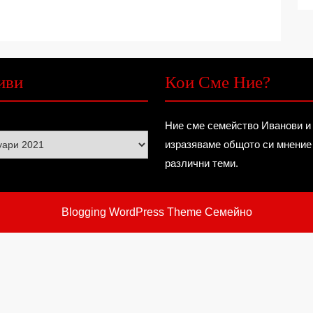
иви
Кои Сме Ние?
Ние сме семейство Иванови и
изразяваме общото си мнение
различни теми.
Blogging WordPress Theme
Семейно