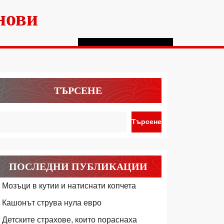
нови
ТЪРСЕНЕ
Търсене
ПОСЛЕДНИ ПУБЛИКАЦИИ
Мозъци в кутии и натиснати копчета
Кашонът струва нула евро
Детските страхове, които пораснаха