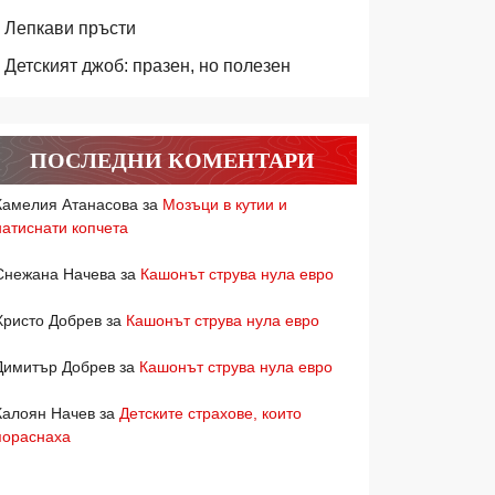
Лепкави пръсти
Детският джоб: празен, но полезен
ПОСЛЕДНИ КОМЕНТАРИ
Камелия Атанасова
за
Мозъци в кутии и
натиснати копчета
Снежана Начева
за
Кашонът струва нула евро
Христо Добрев
за
Кашонът струва нула евро
Димитър Добрев
за
Кашонът струва нула евро
Калоян Начев
за
Детските страхове, които
пораснаха