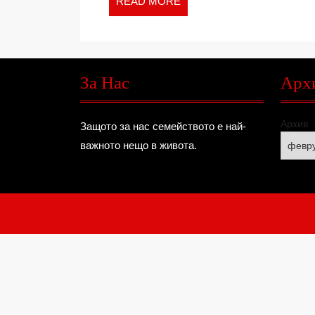
READ
READ MORE
MORE
За Нас
Арх
Архив
Защото за нас семейството е най-
важното нещо в живота.