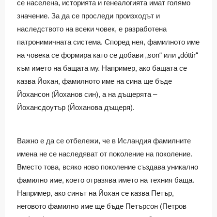
се населена, историята и генеалогията имат голямо
значение. За да се проследи произходът и
наследството на всеки човек, е разработена
патронимичната система. Според нея, фамилното име
на човека се формира като се добави „son“ или „dóttir“
към името на бащата му. Например, ако бащата се
казва Йохан, фамилното име на сина ще бъде
Йохансон (Йоханов син), а на дъщерята –
Йохансдоутър (Йоханова дъщеря).
Важно е да се отбележи, че в Исландия фамилните
имена не се наследяват от поколение на поколение.
Вместо това, всяко ново поколение създава уникално
фамилно име, което отразява името на техния баща.
Например, ако синът на Йохан се казва Петър,
неговото фамилно име ще бъде Петърсон (Петров