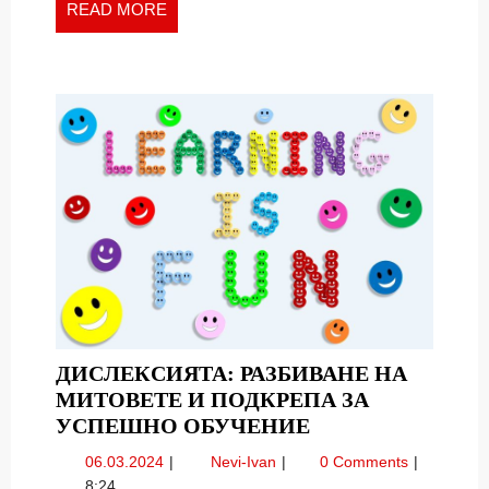
READ
READ MORE
MORE
ДИСЛЕКСИЯТА: РАЗБИВАНЕ НА
МИТОВЕТЕ И ПОДКРЕПА ЗА
ДИСЛЕКСИЯТА:
УСПЕШНО ОБУЧЕНИЕ
РАЗБИВАНЕ
06.03.2024
Дислексията:
06.03.2024
Nevi-Ivan
0 Comments
НА
разбиване
8:24