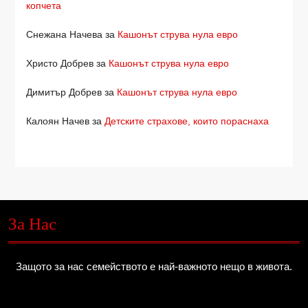
копчета
Снежана Начева
за
Кашонът струва нула евро
Христо Добрев
за
Кашонът струва нула евро
Димитър Добрев
за
Кашонът струва нула евро
Калоян Начев
за
Детските страхове, които пораснаха
За Нас
Защото за нас семейството е най-важното нещо в живота.