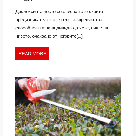
МИТОВЕТЕ
на
И
митовете
Дислексията често се описва като скрито
и
ПОДКРЕПА
предизвикателство, което възпрепятства
подкрепа
ЗА
способността на индивида да чете, пише на
за
УСПЕШНО
нивото, очаквано от неговите[...]
успешно
ОБУЧЕНИЕ
обучение
READ
READ MORE
MORE