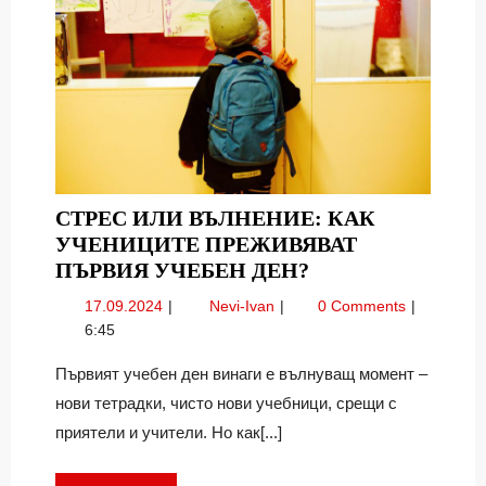
СТРЕС ИЛИ ВЪЛНЕНИЕ: КАК
УЧЕНИЦИТЕ ПРЕЖИВЯВАТ
СТРЕС
ПЪРВИЯ УЧЕБЕН ДЕН?
ИЛИ
17.09.2024
Стрес
17.09.2024
Nevi-Ivan
0 Comments
ВЪЛНЕНИЕ:
или
6:45
КАК
вълнение:
УЧЕНИЦИТЕ
как
Първият учебен ден винаги е вълнуващ момент –
учениците
ПРЕЖИВЯВАТ
нови тетрадки, чисто нови учебници, срещи с
преживяват
ПЪРВИЯ
приятели и учители. Но как[...]
първия
УЧЕБЕН
учебен
ДЕН?
ден?