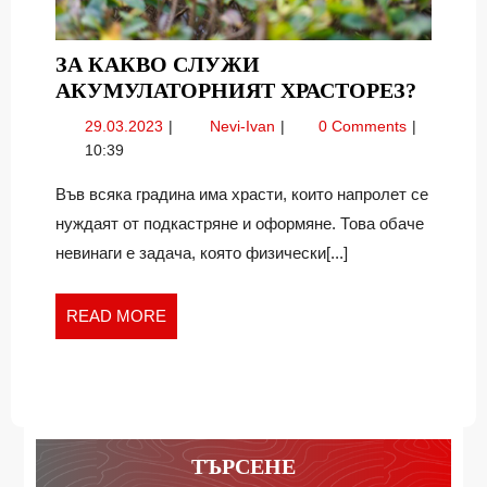
ЗА КАКВО СЛУЖИ
ЗА
АКУМУЛАТОРНИЯТ ХРАСТОРЕЗ?
КАКВ
29.03.2023
За
29.03.2023
Nevi-Ivan
0 Comments
СЛУЖ
какво
10:39
АКУМ
служи
ХРАСТ
акумулаторният
Във всяка градина има храсти, които напролет се
храсторез?
нуждаят от подкастряне и оформяне. Това обаче
невинаги е задача, която физически[...]
READ
READ MORE
MORE
ТЪРСЕНЕ