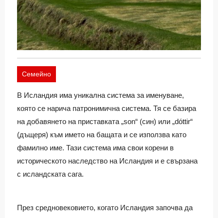
Семейно
В Исландия има уникална система за именуване,
която се нарича патронимична система. Тя се базира
на добавянето на приставката „son“ (син) или „dóttir“
(дъщеря) към името на бащата и се използва като
фамилно име. Тази система има свои корени в
историческото наследство на Исландия и е свързана
с исландската сага.
През средновековието, когато Исландия започва да