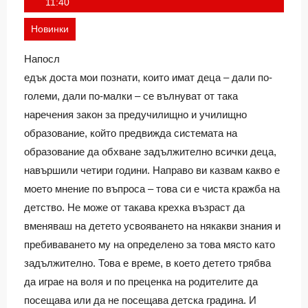
Ivan
11:40
Новинки
Напосл
едък доста мои познати, които имат деца – дали по-
големи, дали по-малки – се вълнуват от така
наречения закон за предучилищно и училищно
образование, който предвижда системата на
образование да обхване задължително всички деца,
навършили четири години. Направо ви казвам какво е
моето мнение по въпроса – това си е чиста кражба на
детство. Не може от такава крехка възраст да
вменяваш на детето усвояването на някакви знания и
пребиваването му на определено за това място като
задължително. Това е време, в което детето трябва
да играе на воля и по преценка на родителите да
посещава или да не посещава детска градина. И