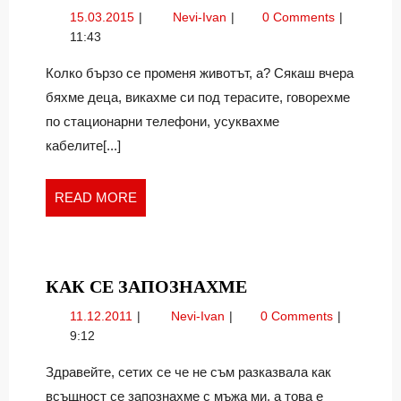
БЕЗ
15.03.2015
Живот
15.03.2015
Nevi-Ivan
0 Comments
ИНТЕРНЕТ
без
11:43
СЪЩЕСТВ
интернет.
ЛИ
Съществува
Колко бързо се променя животът, а? Сякаш вчера
ли
ВСЕ
бяхме деца, викахме си под терасите, говорехме
все
ОЩЕ?
по стационарни телефони, усуквахме
още?
кабелите[...]
READ
READ MORE
MORE
КАК
КАК СЕ ЗАПОЗНАХМЕ
СЕ
11.12.2011
Как
11.12.2011
Nevi-Ivan
0 Comments
ЗАПОЗНАХМЕ
се
9:12
запознахме
Здравейте, сетих се че не съм разказвала как
всъщност се запознахме с мъжа ми, а това е