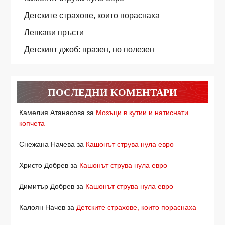
Детските страхове, които пораснаха
Лепкави пръсти
Детският джоб: празен, но полезен
ПОСЛЕДНИ КОМЕНТАРИ
Камелия Атанасова
за
Мозъци в кутии и натиснати
копчета
Снежана Начева
за
Кашонът струва нула евро
Христо Добрев
за
Кашонът струва нула евро
Димитър Добрев
за
Кашонът струва нула евро
Калоян Начев
за
Детските страхове, които пораснаха