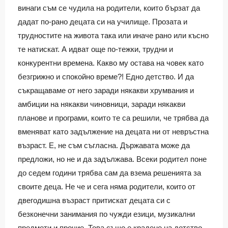
винаги съм се чудила на родители, които бързат да
дадат по-рано децата си на училище. Прозата и
трудностите на живота така или иначе рано или късно
те натискат. А идват още по-тежки, трудни и
конкурентни времена. Какво му остава на човек като
безгрижно и спокойно време?! Едно детство. И да
съкращаваме от него заради някакви хрумвания и
амбиции на някакви чиновници, заради някакви
планове и програми, които те са решили, че трябва да
вменяват като задължение на децата ни от невръстна
възраст. Е, не съм съгласна. Държавата може да
предложи, но не и да задължава. Всеки родител поне
до седем години трябва сам да взема решенията за
своите деца. Не че и сега няма родители, които от
двегодишна възраст притискат децата си с
безконечни занимания по чужди езици, музикални
предмети и прочие. Това също е крадене на детство.