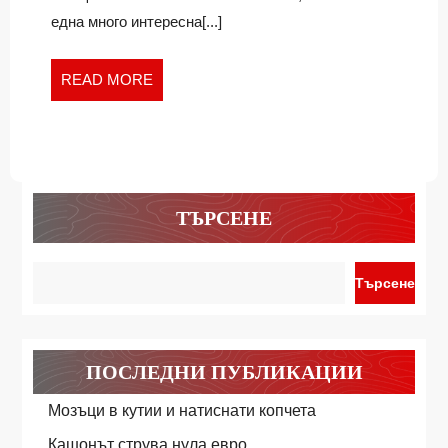
една много интересна[...]
READ
READ MORE
MORE
ТЪРСЕНЕ
Търсене
ПОСЛЕДНИ ПУБЛИКАЦИИ
Мозъци в кутии и натиснати копчета
Кашонът струва нула евро