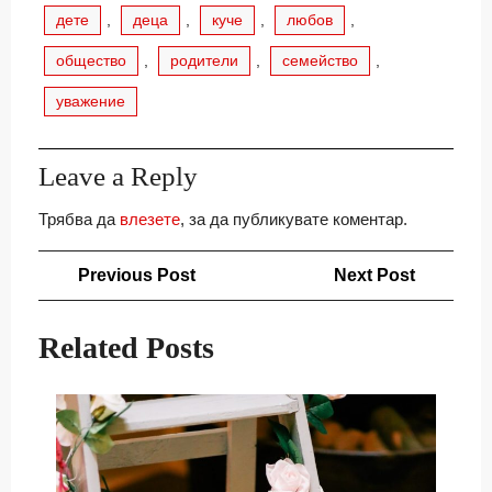
дете
,
деца
,
куче
,
любов
,
общество
,
родители
,
семейство
,
уважение
Leave a Reply
Трябва да
влезете
, за да публикувате коментар.
Навигация
Previous
Next
Previous Post
Next Post
Post
Post
Related Posts