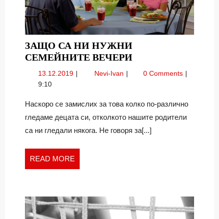
ЗАЩО СА НИ НУЖНИ
ЗАЩО
СЕМЕЙНИТЕ ВЕЧЕРИ
СА
13.12.2019
Защо
13.12.2019
Nevi-Ivan
0 Comments
НИ
са
9:10
НУЖНИ
ни
СЕМЕЙНИТЕ
нужни
Наскоро се замислих за това колко по-различно
семейните
ВЕЧЕРИ
гледаме децата си, отколкото нашите родители
вечери
са ни гледали някога. Не говоря за[...]
READ
READ MORE
MORE