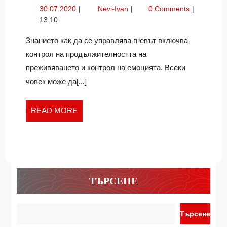
ДА
30.07.2020
Как
30.07.2020
Nevi-Ivan
0 Comments
ОВЛАДЕЕМ
да
13:10
ГНЕВА
овладеем
ПРИ
гнева
Знанието как да се управлява гневът включва
при
ДЕЦАТА?
контрол на продължителността на
децата?
преживяването и контрол на емоцията. Всеки
човек може да[...]
READ
READ MORE
MORE
ТЪРСЕНЕ
Търсене