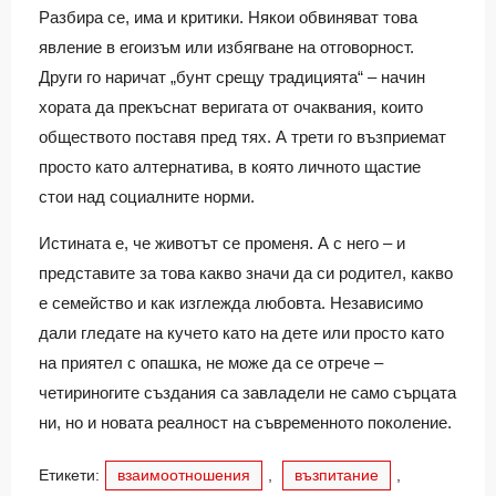
Разбира се, има и критики. Някои обвиняват това
явление в егоизъм или избягване на отговорност.
Други го наричат „бунт срещу традицията“ – начин
хората да прекъснат веригата от очаквания, които
обществото поставя пред тях. А трети го възприемат
просто като алтернатива, в която личното щастие
стои над социалните норми.
Истината е, че животът се променя. А с него – и
представите за това какво значи да си родител, какво
е семейство и как изглежда любовта. Независимо
дали гледате на кучето като на дете или просто като
на приятел с опашка, не може да се отрече –
четириногите създания са завладели не само сърцата
ни, но и новата реалност на съвременното поколение.
Етикети:
взаимоотношения
,
възпитание
,