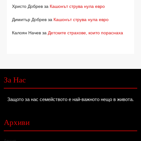
Христо Добрев
за
Кашонът струва нула евро
Димитър Добрев
за
Кашонът струва нула евро
Калоян Начев
за
Детските страхове, които пораснаха
За Нас
Защото за нас семейството е най-важното нещо в живота.
Архиви
Архив