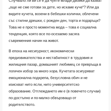
Случвало ли ви се е да чуете млади двойки да казват
„още не сме готови за дете, но искаме куче“? Или да
видите кучета, возени в бебешки колички, облечени
със стилни дрешки, с рожден ден, тортa и подаръци?
Това не е просто моментна мода – това е социална
тенденция, която все по-осезаемо засяга
съвременния начин на живот.
В епоха на несигурност, икономически
предизвикателства и нестабилност в трудовия и
жилищния пазар, домашният любимец се превръща в
логичен избор за много хора. Кучетата осигуряват
емоционална подкрепа, безусловна обич и не
изискват нито ясли, нито университетско
образование. Отглеждането им е (в повечето случаи)
по-достъпно и по-малко обвързващо от
родителството.