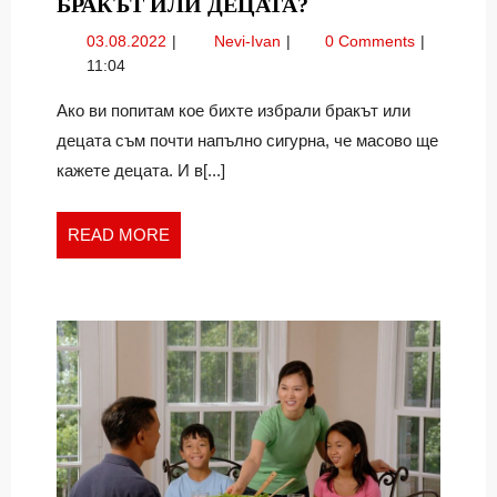
БРАКЪТ
БРАКЪТ ИЛИ ДЕЦАТА?
ИЛИ
03.08.2022
Бракът
03.08.2022
Nevi-Ivan
0 Comments
ДЕЦАТА?
или
11:04
децата?
Ако ви попитам кое бихте избрали бракът или
децата съм почти напълно сигурна, че масово ще
кажете децата. И в[...]
READ
READ MORE
MORE