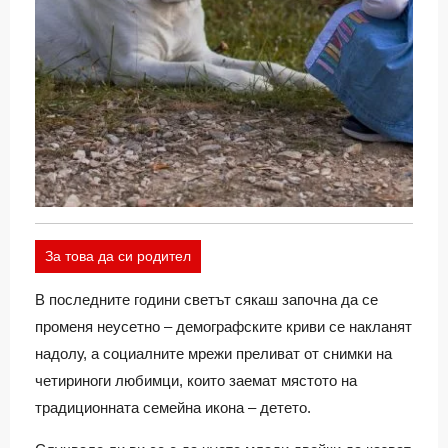
За това да си родител
В последните години светът сякаш започна да се
променя неусетно – демографските криви се накланят
надолу, а социалните мрежи преливат от снимки на
четириноги любимци, които заемат мястото на
традиционната семейна икона – детето.