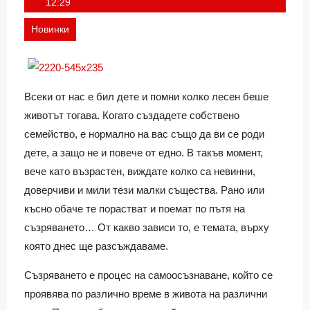
Ivan
12:29
Новинки
Всеки от нас е бил дете и помни колко лесен беше
животът тогава. Когато създадете собствено
семейство, е нормално на вас също да ви се роди
дете, а защо не и повече от едно. В такъв момент,
вече като възрастен, виждате колко са невинни,
доверчиви и мили тези малки същества. Рано или
късно обаче те порастват и поемат по пътя на
съзряването… От какво зависи то, е темата, върху
която днес ще разсъждаваме.
Съзряването е процес на самоосъзнаване, който се
проявява по различно време в живота на различни