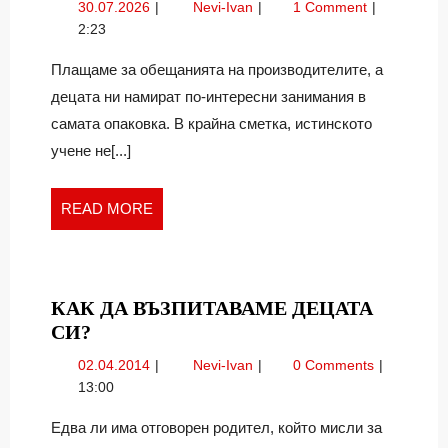
30.07.2026
Мозъци
30.07.2026
Nevi-Ivan
1 Comment
КУТИИ
в
2:23
И
кутии
НАТИСНАТИ
и
Плащаме за обещанията на производителите, а
натиснати
КОПЧЕТА
децата ни намират по-интересни занимания в
копчета
самата опаковка. В крайна сметка, истинското
учене не[...]
READ
READ MORE
MORE
КАК ДА ВЪЗПИТАВАМЕ ДЕЦАТА
КАК
СИ?
ДА
02.04.2014
Как
02.04.2014
Nevi-Ivan
0 Comments
ВЪЗПИТАВАМЕ
да
13:00
ДЕЦАТА
възпитаваме
СИ?
децата
Едва ли има отговорен родител, който мисли за
си?