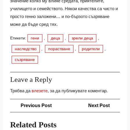
значение колко му влияе средата, приятелите,
училището и семейството. Някои качества са чисто и
просто генно заложени… и по-бързото съзряване
може да бъде сред тях.
Етикети:
гени
,
деца
,
зрели деца
,
наследство
,
порастване
,
родители
,
съзряване
Leave a Reply
Трябва да
влезете
, за да публикувате коментар.
Навигация
Previous
Next
Previous Post
Next Post
Post
Post
Related Posts