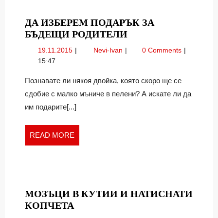
ДА ИЗБЕРЕМ ПОДАРЪК ЗА
ДА
БЪДЕЩИ РОДИТЕЛИ
ИЗБЕРЕМ
19.11.2015
Да
19.11.2015
Nevi-Ivan
0 Comments
ПОДАРЪК
изберем
15:47
ЗА
подарък
БЪДЕЩИ
за
Познавате ли някоя двойка, която скоро ще се
бъдещи
РОДИТЕЛИ
сдобие с малко мъниче в пелени? А искате ли да
родители
им подарите[...]
READ
READ MORE
MORE
МОЗЪЦИ В КУТИИ И НАТИСНАТИ
МОЗЪЦИ
КОПЧЕТА
В