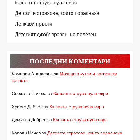
Кашонът струва нула евро
Детските страхове, които пораснаха
Лепкави пръсти
Детският джоб: празен, но полезен
ПОСЛЕДНИ КОМЕНТАРИ
Камелия Атанасова
за
Мозъци в кутии и натиснати
копчета
Снежана Начева
за
Кашонът струва нула евро
Христо Добрев
за
Кашонът струва нула евро
Димитър Добрев
за
Кашонът струва нула евро
Калоян Начев
за
Детските страхове, които пораснаха