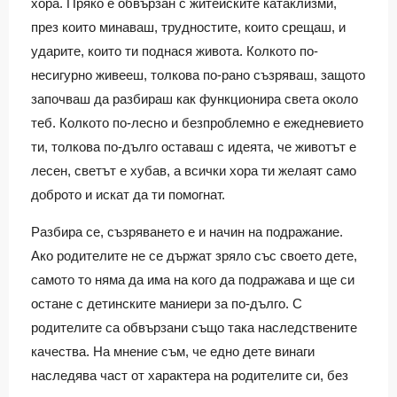
хора. Пряко е обвързан с житейските катаклизми,
през които минаваш, трудностите, които срещаш, и
ударите, които ти поднася живота. Колкото по-
несигурно живееш, толкова по-рано съзряваш, защото
започваш да разбираш как функционира света около
теб. Колкото по-лесно и безпроблемно е ежедневието
ти, толкова по-дълго оставаш с идеята, че животът е
лесен, светът е хубав, а всички хора ти желаят само
доброто и искат да ти помогнат.
Разбира се, съзряването е и начин на подражание.
Ако родителите не се държат зряло със своето дете,
самото то няма да има на кого да подражава и ще си
остане с детинските маниери за по-дълго. С
родителите са обвързани също така наследствените
качества. На мнение съм, че едно дете винаги
наследява част от характера на родителите си, без