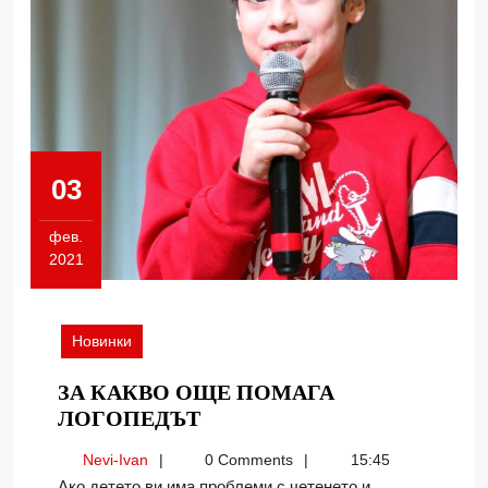
03
фев.
2021
03.02.2021
Новинки
ЗА КАКВО ОЩЕ ПОМАГА
ЗА
ЛОГОПЕДЪТ
КАКВО
Nevi-
Nevi-Ivan
0 Comments
15:45
ОЩЕ
Ivan
Ако детето ви има проблеми с четенето и