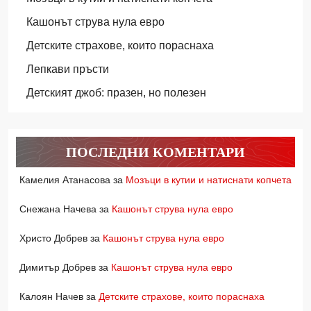
Кашонът струва нула евро
Детските страхове, които пораснаха
Лепкави пръсти
Детският джоб: празен, но полезен
ПОСЛЕДНИ КОМЕНТАРИ
Камелия Атанасова
за
Мозъци в кутии и натиснати копчета
Снежана Начева
за
Кашонът струва нула евро
Христо Добрев
за
Кашонът струва нула евро
Димитър Добрев
за
Кашонът струва нула евро
Калоян Начев
за
Детските страхове, които пораснаха