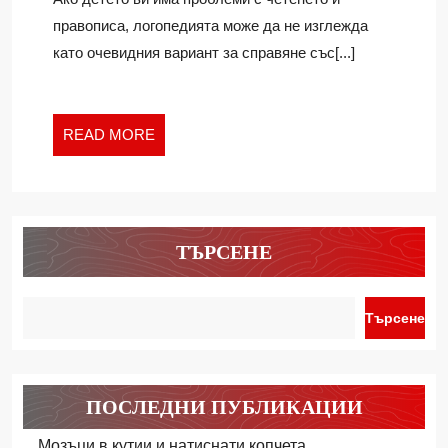
ПОМАГА
правописа, логопедията може да не изглежда
ЛОГОПЕДЪТ
като очевидния вариант за справяне със[...]
READ
READ MORE
MORE
ТЪРСЕНЕ
Търсене
ПОСЛЕДНИ ПУБЛИКАЦИИ
Мозъци в кутии и натиснати копчета