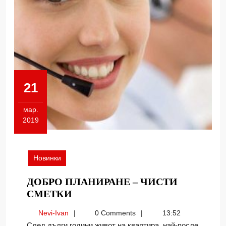
21
мар.
2019
21.03.2019
Новинки
ДОБРО ПЛАНИРАНЕ – ЧИСТИ
ДОБРО
СМЕТКИ
ПЛАНИРАНЕ
Nevi-
Nevi-Ivan
0 Comments
13:52
–
Ivan
След дълги години живот на квартира, най-после