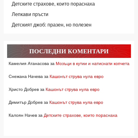
Детските страхове, които пораснаха
Лепкави пръсти
Детският джоб: празен, но полезен
ПОСЛЕДНИ КОМЕНТАРИ
Камелия Атанасова
за
Мозъци в кутии и натиснати копчета
Снежана Начева
за
Кашонът струва нула евро
Христо Добрев
за
Кашонът струва нула евро
Димитър Добрев
за
Кашонът струва нула евро
Калоян Начев
за
Детските страхове, които пораснаха