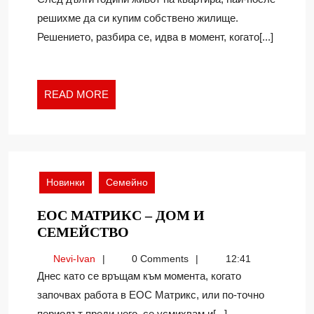
ЧИСТИ
решихме да си купим собствено жилище.
СМЕТКИ
Решението, разбира се, идва в момент, когато[...]
READ
READ MORE
MORE
Новинки
Семейно
ЕОС МАТРИКС – ДОМ И
ЕОС
СЕМЕЙСТВО
МАТРИКС
Nevi-
Nevi-Ivan
0 Comments
12:41
–
Ivan
Днес като се връщам към момента, когато
ДОМ
започвах работа в ЕОС Матрикс, или по-точно
И
периодът преди него, се усмихвам и[...]