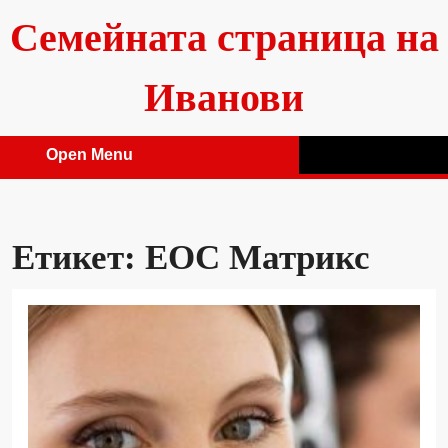
Skip
Семейната страница на
to
content
Иванови
Open Menu
Open
Menu
Етикет:
ЕОС Матрикс