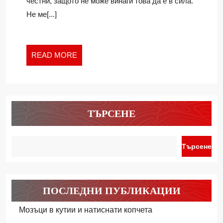
честни, защото не може винаги това да е в сила.
Не ме[...]
READ
READ MORE
MORE
ТЪРСЕНЕ
Търсене
ПОСЛЕДНИ ПУБЛИКАЦИИ
Мозъци в кутии и натиснати копчета