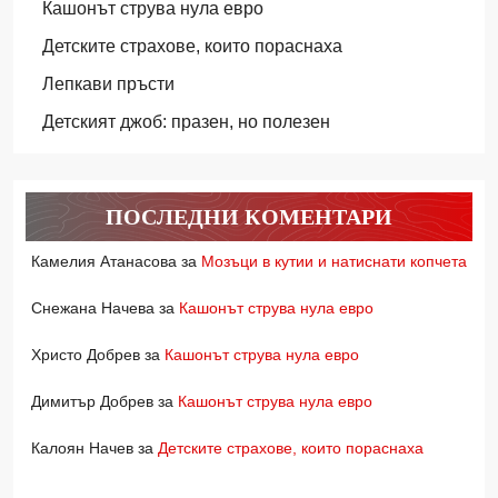
Кашонът струва нула евро
Детските страхове, които пораснаха
Лепкави пръсти
Детският джоб: празен, но полезен
ПОСЛЕДНИ КОМЕНТАРИ
Камелия Атанасова
за
Мозъци в кутии и натиснати копчета
Снежана Начева
за
Кашонът струва нула евро
Христо Добрев
за
Кашонът струва нула евро
Димитър Добрев
за
Кашонът струва нула евро
Калоян Начев
за
Детските страхове, които пораснаха