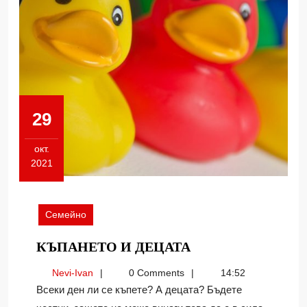
29
окт.
2021
29.10.2021
Семейно
КЪПАНЕТО
КЪПАНЕТО И ДЕЦАТА
И
Nevi-
Nevi-Ivan
0 Comments
14:52
ДЕЦАТА
Ivan
Всеки ден ли се къпете? А децата? Бъдете