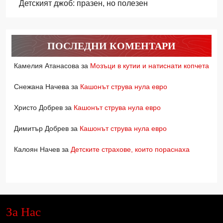
Детският джоб: празен, но полезен
ПОСЛЕДНИ КОМЕНТАРИ
Камелия Атанасова
за
Мозъци в кутии и натиснати копчета
Снежана Начева
за
Кашонът струва нула евро
Христо Добрев
за
Кашонът струва нула евро
Димитър Добрев
за
Кашонът струва нула евро
Калоян Начев
за
Детските страхове, които пораснаха
За Нас