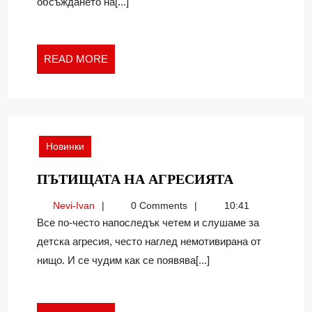
обсъждането на[...]
READ
READ MORE
MORE
Новинки
ПЪТИЩАТ
ПЪТИЩАТА НА АГРЕСИЯТА
НА
Nevi-
Nevi-Ivan
0 Comments
10:41
АГРЕСИЯТ
Ivan
Все по-често напоследък четем и слушаме за
детска агресия, често наглед немотивирана от
нищо. И се чудим как се появява[...]