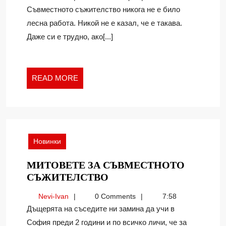
НЕ
Ivan
Съвместното съжителство никога не е било
ПРАВИТЕ,
лесна работа. Никой не е казал, че е такава.
КОГАТО
Даже си е трудно, ако[...]
ЖИВЕЕТЕ
ЗАЕДНО
READ
READ MORE
MORE
Новинки
МИТОВЕТЕ ЗА СЪВМЕСТНОТО
МИТОВЕТЕ
СЪЖИТЕЛСТВО
ЗА
Nevi-
Nevi-Ivan
0 Comments
7:58
СЪВМЕСТНОТО
Ivan
Дъщерята на съседите ни замина да учи в
СЪЖИТЕЛСТВО
София преди 2 години и по всичко личи, че за