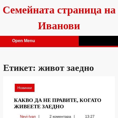
Skip
Семейната страница на
to
content
Иванови
Open Menu
Open
Menu
Етикет:
живот заедно
Новинки
КАКВО ДА НЕ ПРАВИТЕ, КОГАТО
КАКВО
ЖИВЕЕТЕ ЗАЕДНО
ДА
Nevi-
Nevi-Ivan
2 коментара
13:27