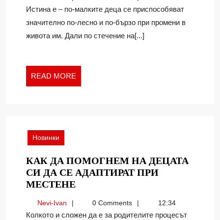
ДЕЦА
Ivan
Истина е – по-малките деца се приспособяват
СЕ
значително по-лесно и по-бързо при промени в
ПРИСПОС
живота им. Дали по стечение на[...]
ПО-
БЪРЗО
READ
READ MORE
MORE
Новинки
КАК ДА ПОМОГНЕМ НА ДЕЦАТА
СИ ДА СЕ АДАПТИРАТ ПРИ
КАК
МЕСТЕНЕ
ДА
Nevi-
Nevi-Ivan
0 Comments
12:34
ПОМОГНЕМ
Ivan
Колкото и сложен да е за родителите процесът
НА