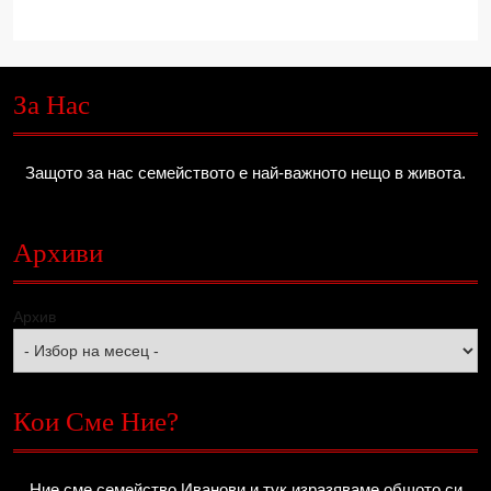
За Нас
Защото за нас семейството е най-важното нещо в живота.
Архиви
Архив
Кои Сме Ние?
Ние сме семейство Иванови и тук изразяваме общото си