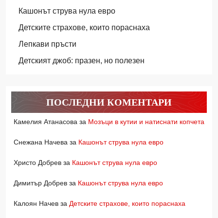
Кашонът струва нула евро
Детските страхове, които пораснаха
Лепкави пръсти
Детският джоб: празен, но полезен
ПОСЛЕДНИ КОМЕНТАРИ
Камелия Атанасова
за
Мозъци в кутии и натиснати копчета
Снежана Начева
за
Кашонът струва нула евро
Христо Добрев
за
Кашонът струва нула евро
Димитър Добрев
за
Кашонът струва нула евро
Калоян Начев
за
Детските страхове, които пораснаха