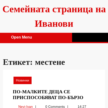
Skip
Семейната страница на
to
content
Иванови
Open Menu
Open
Menu
Етикет:
местене
Новинки
ПО-МАЛКИТЕ ДЕЦА СЕ
ПО-
ПРИСПОСОБЯВАТ ПО-БЪРЗО
МАЛКИТ
Nevi-
Nevi-Ivan
0 Comments
14:27