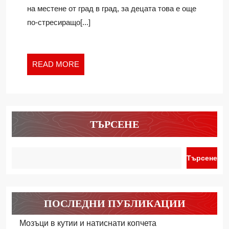
на местене от град в град, за децата това е още
ДЕЦАТА
по-стресиращо[...]
СИ
ДА
СЕ
АДАПТИРАТ
READ
READ MORE
ПРИ
MORE
МЕСТЕНЕ
ТЪРСЕНЕ
Търсене
ПОСЛЕДНИ ПУБЛИКАЦИИ
Мозъци в кутии и натиснати копчета