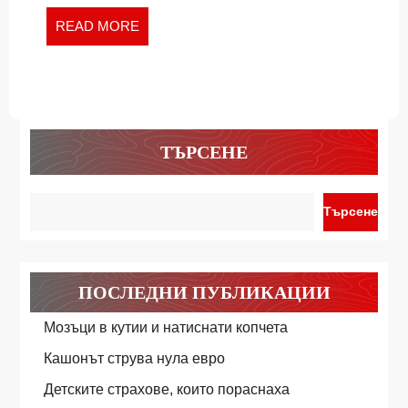
READ
READ MORE
MORE
ТЪРСЕНЕ
Търсене
ПОСЛЕДНИ ПУБЛИКАЦИИ
Мозъци в кутии и натиснати копчета
Кашонът струва нула евро
Детските страхове, които пораснаха