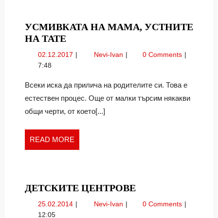
УСМИВКАТА НА МАМА, УСТНИТЕ
УСМИВКАТА
НА ТАТЕ
НА
02.12.2017
Усмивката
02.12.2017
Nevi-Ivan
0 Comments
МАМА,
на
7:48
УСТНИТЕ
мама,
НА
устните
Всеки иска да прилича на родителите си. Това е
на
ТАТЕ
естествен процес. Още от малки търсим някакви
тате
общи черти, от което[...]
READ
READ MORE
MORE
ДЕТСКИТЕ
ДЕТСКИТЕ ЦЕНТРОВЕ
ЦЕНТРОВЕ
25.02.2014
Детските
25.02.2014
Nevi-Ivan
0 Comments
центрове
12:05