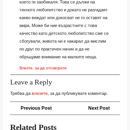
което ги заобикаля. Това се дължи на
тяхното любопитство и докато не разгадаят
какво виждат или докосват не го оставят на
мира. Може би ние възрастните с това
качество като детското любопитство сме се
сбогували, живота ни е накарал да мислим
по друг по практичен начин и да не
обръщаме внимание на малките неща.
Влезте, за да отговорите
Leave a Reply
Трябва да
влезете
, за да публикувате коментар.
Навигация
Previous
Next
Previous Post
Next Post
Post
Post
Related Posts