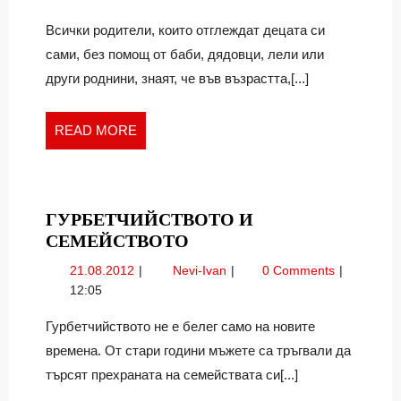
Всички родители, които отглеждат децата си
сами, без помощ от баби, дядовци, лели или
други роднини, знаят, че във възрастта,[...]
READ
READ MORE
MORE
ГУРБЕТЧИЙСТВОТО И
ГУРБЕТЧИЙСТВОТО
СЕМЕЙСТВОТО
И
21.08.2012
Гурбетчийството
21.08.2012
Nevi-Ivan
0 Comments
СЕМЕЙСТВОТО
и
12:05
семейството
Гурбетчийството не е белег само на новите
времена. От стари години мъжете са тръгвали да
търсят прехраната на семействата си[...]