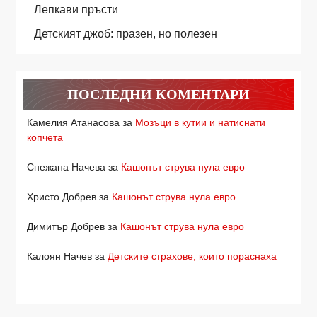
Лепкави пръсти
Детският джоб: празен, но полезен
ПОСЛЕДНИ КОМЕНТАРИ
Камелия Атанасова
за
Мозъци в кутии и натиснати
копчета
Снежана Начева
за
Кашонът струва нула евро
Христо Добрев
за
Кашонът струва нула евро
Димитър Добрев
за
Кашонът струва нула евро
Калоян Начев
за
Детските страхове, които пораснаха