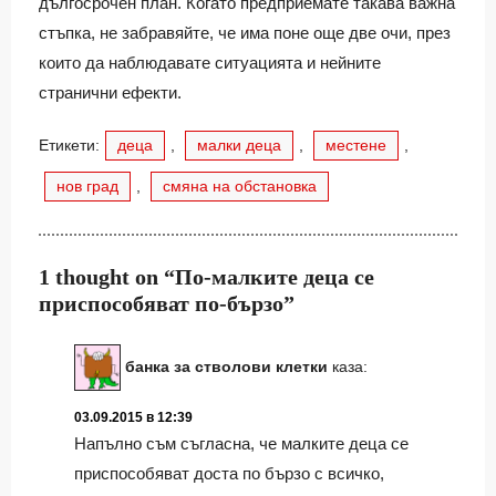
дългосрочен план. Когато предприемате такава важна
стъпка, не забравяйте, че има поне още две очи, през
които да наблюдавате ситуацията и нейните
странични ефекти.
Етикети:
деца
,
малки деца
,
местене
,
нов град
,
смяна на обстановка
1 thought on “По-малките деца се
приспособяват по-бързо”
банка за стволови клетки
каза:
03.09.2015 в 12:39
Напълно съм съгласна, че малките деца се
приспособяват доста по бързо с всичко,