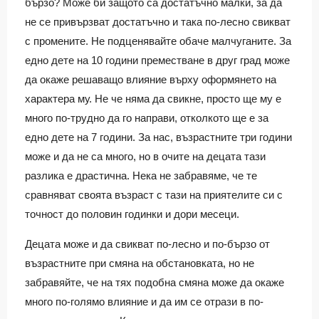
бързо? Може би защото са достатъчно малки, за да
не се привързват достатъчно и така по-лесно свикват
с промените. Не подценявайте обаче малчуганите. За
едно дете на 10 години преместване в друг град може
да окаже решаващо влияние върху оформянето на
характера му. Не че няма да свикне, просто ще му е
много по-трудно да го направи, отколкото ще е за
едно дете на 7 години. За нас, възрастните три години
може и да не са много, но в очите на децата тази
разлика е драстична. Нека не забравяме, че те
сравняват своята възраст с тази на приятелите си с
точност до половин годинки и дори месеци.
Децата може и да свикват по-лесно и по-бързо от
възрастните при смяна на обстановката, но не
забравяйте, че на тях подобна смяна може да окаже
много по-голямо влияние и да им се отрази в по-