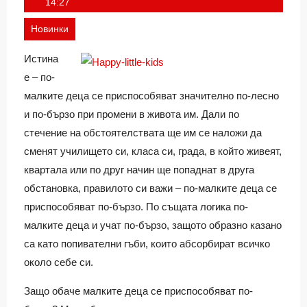
Ivan
14:27
Новинки
Истина
е – по-
малките деца се приспособяват значително по-лесно
и по-бързо при промени в живота им. Дали по
стечение на обстоятелствата ще им се наложи да
сменят училището си, класа си, града, в който живеят,
квартала или по друг начин ще попаднат в друга
обстановка, правилото си важи – по-малките деца се
приспособяват по-бързо. По същата логика по-
малките деца и учат по-бързо, защото образно казано
са като попивателни гъби, които абсорбират всичко
около себе си.
Защо обаче малките деца се приспособяват по-