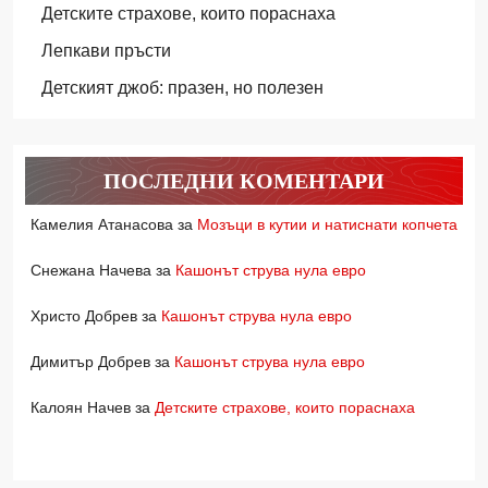
Детските страхове, които пораснаха
Лепкави пръсти
Детският джоб: празен, но полезен
ПОСЛЕДНИ КОМЕНТАРИ
Камелия Атанасова
за
Мозъци в кутии и натиснати копчета
Снежана Начева
за
Кашонът струва нула евро
Христо Добрев
за
Кашонът струва нула евро
Димитър Добрев
за
Кашонът струва нула евро
Калоян Начев
за
Детските страхове, които пораснаха