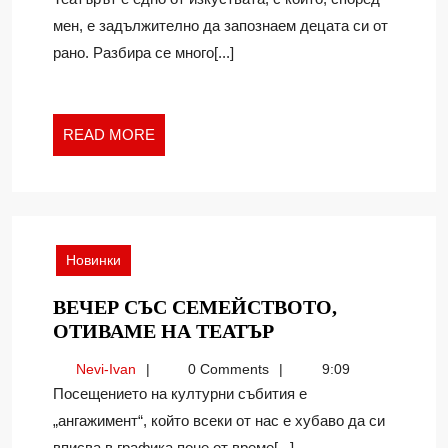
ДЕЦАТА
мен, е задължително да запознаем децата си от
СИ
рано. Разбира се много[...]
С
ТЕАТЪРА?
READ
READ MORE
MORE
Новинки
ВЕЧЕР СЪС СЕМЕЙСТВОТО,
ВЕЧЕР
ОТИВАМЕ НА ТЕАТЪР
СЪС
Nevi-
Nevi-Ivan
0 Comments
9:09
СЕМЕЙСТВОТО,
Ivan
Посещението на културни събития е
ОТИВАМЕ
„ангажимент“, който всеки от нас е хубаво да си
НА
вписва в графика поне от време[...]