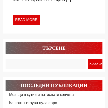
ТЕАТЪР
READ
READ MORE
MORE
ТЪРСЕНЕ
Търсене
ПОСЛЕДНИ ПУБЛИКАЦИИ
Мозъци в кутии и натиснати копчета
Кашонът струва нула евро