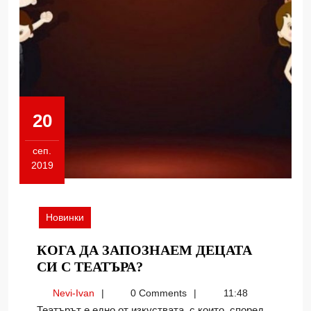
20
сеп.
2019
20.09.2019
Новинки
КОГА ДА ЗАПОЗНАЕМ ДЕЦАТА
КОГА
СИ С ТЕАТЪРА?
ДА
Nevi-
Nevi-Ivan
0 Comments
11:48
ЗАПОЗНАЕМ
Ivan
Театърът е едно от изкуствата, с които, според