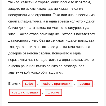
такива съвети на хората, обикновено го избягвам,
защото не искам накрая да ми кажат, че са ме
послушали и са сгрешили. Така или иначе всеки има
своята гледна точка, а в една връзка колкото и да си
близо до хората никога не може със сигурност да
знаеш какво става помежду им. Затова я посъветвах
да поговори с него без да се карат и да си повишават
тон, да го попита на какво се дължи тази липса на
доверие от негова страна. Доверието е една
неразривна част от щастието на една връзка, ако то
липсва рано или късно всичко се разпада, без
значение кой колко обича другия.
Етикети:
кафе
,
кафе с приятелки
,
среща
,
среща с позната
,
щастие