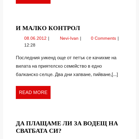
MORE
И
И МАЛКО КОНТРОЛ
МАЛКО
08.06.2012
И
08.06.2012
Nevi-Ivan
0 Comments
КОНТРОЛ
малко
12:28
контрол
Последния уикенд още от петък се качихме на
вилата на приятелско семейство в едно
балканско селце. Два дни хапване, пийване,[...]
READ
READ MORE
MORE
ДА ПЛАЩАМЕ ЛИ ЗА ВОДЕЩ НА
ДА
СВАТБАТА СИ?
ПЛАЩАМЕ