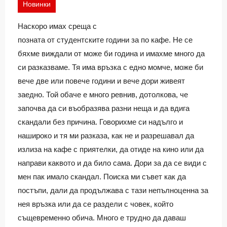
Новинки
Наскоро имах среща с
позната от студентските години за по кафе. Не се
бяхме виждали от може би година и имахме много да
си разказваме. Тя има връзка с едно момче, може би
вече две или повече години и вече дори живеят
заедно. Той обаче е много ревнив, дотолкова, че
започва да си въобразява разни неща и да вдига
скандали без причина. Говорихме си надълго и
нашироко и тя ми разказа, как не и разрешавал да
излиза на кафе с приятелки, да отиде на кино или да
направи каквото и да било сама. Дори за да се види с
мен пак имало скандал. Поиска ми съвет как да
постъпи, дали да продължава с тази непълноценна за
нея връзка или да се раздели с човек, който
същевременно обича. Много е трудно да даваш