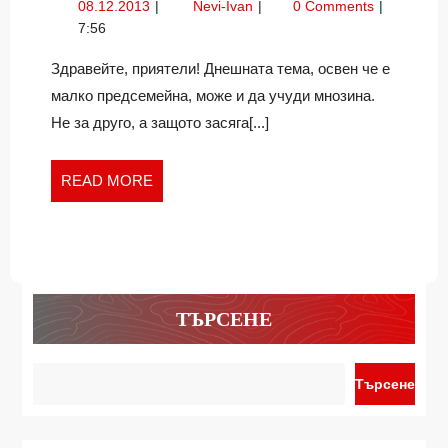
08.12.2013
Да
08.12.2013
Nevi-Ivan
0 Comments
ЛИ
плащаме
7:56
ЗА
ли
ВОДЕЩ
за
Здравейте, приятели! Днешната тема, освен че е
водещ
НА
малко предсемейна, може и да учуди мнозина.
на
СВАТБАТА
Не за друго, а защото засяга[...]
сватбата
СИ?
си?
READ
READ MORE
MORE
ТЪРСЕНЕ
Търсене