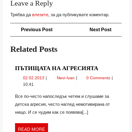
Leave a Reply
Трябва да
влезете
, за да публикувате коментар.
Навигация
Previous
Next
Previous Post
Next Post
Post
Post
Related Posts
ПЪТИЩАТ
ПЪТИЩАТА НА АГРЕСИЯТА
НА
02.02.2013
Пътищата
02.02.2013
Nevi-Ivan
0 Comments
АГРЕСИЯТ
на
10:41
агресията
Все по-често напоследък четем и слушаме за
детска агресия, често наглед немотивирана от
нищо. И се чудим как се появява[...]
READ
READ MORE