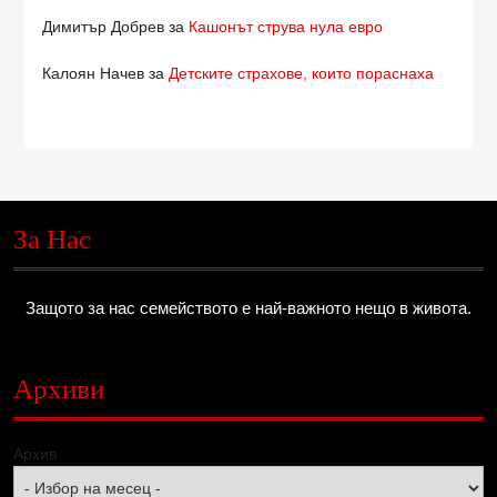
Димитър Добрев
за
Кашонът струва нула евро
Калоян Начев
за
Детските страхове, които пораснаха
За Нас
Защото за нас семейството е най-важното нещо в живота.
Архиви
Архив