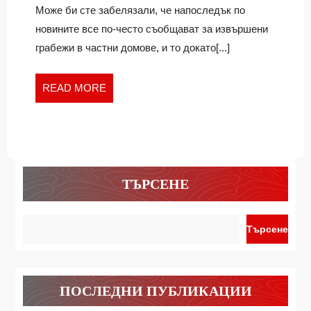
ДОМ
безопасен
Може би сте забелязали, че напоследък по
дом
новините все по-често съобщават за извършени
грабежи в частни домове, и то докато[...]
READ
READ MORE
MORE
ТЪРСЕНЕ
Търсене
ПОСЛЕДНИ ПУБЛИКАЦИИ