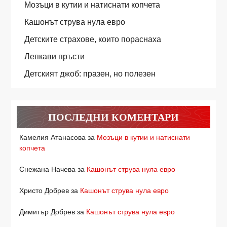
Мозъци в кутии и натиснати копчета
Кашонът струва нула евро
Детските страхове, които пораснаха
Лепкави пръсти
Детският джоб: празен, но полезен
ПОСЛЕДНИ КОМЕНТАРИ
Камелия Атанасова
за
Мозъци в кутии и натиснати
копчета
Снежана Начева
за
Кашонът струва нула евро
Христо Добрев
за
Кашонът струва нула евро
Димитър Добрев
за
Кашонът струва нула евро