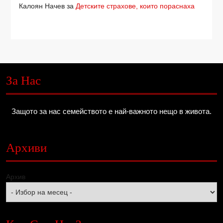
Калоян Начев
за
Детските страхове, които пораснаха
За Нас
Защото за нас семейството е най-важното нещо в живота.
Архиви
Архив