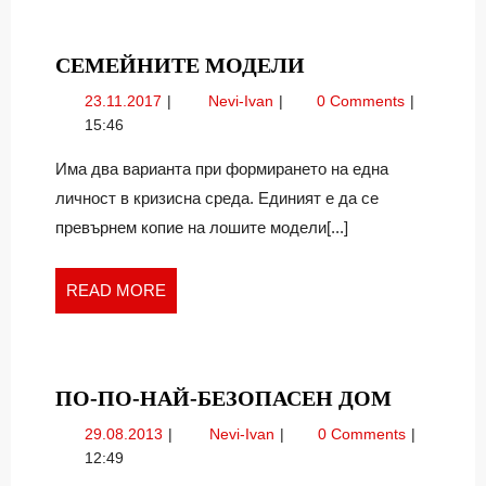
СЕМЕЙНИТЕ
СЕМЕЙНИТЕ МОДЕЛИ
МОДЕЛИ
23.11.2017
Семейните
23.11.2017
Nevi-Ivan
0 Comments
модели
15:46
Има два варианта при формирането на една
личност в кризисна среда. Единият е да се
превърнем копие на лошите модели[...]
READ
READ MORE
MORE
ПО-
ПО-ПО-НАЙ-БЕЗОПАСЕН ДОМ
ПО-
29.08.2013
По-
29.08.2013
Nevi-Ivan
0 Comments
НАЙ-
по-
12:49
БЕЗОПА
най-