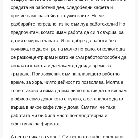
средата на работния ден, следобедни кафета и
прочие само разсейват служителите. Не ме
разбирайте погрешно, аз не съм луд работохолик! Но
предпочитам, когато имам работа да си я свърша, за
да ми е мирна главата. И по-добре да работя без
почивка, но да си тръгна малко по-рано, отколкото да
се разконцентрирам и като не съм работоспособен да
си клатя краката и да чакам да дойде време за
тръгване. Привърженик съм на плаващото работно
време, за хора, чиято дейност го позволява. Моята е
точно такава и няма да има нищо против да се вясвам
в офиса само доколкото е нужно, а останалото да го
върша в някое кафе или у дома. Смятам, че така
работата ми би била много по-плодотворна и
ефективна за фирмата.
А сега е някакъв ужасТ. Сутрешното кафе, следвано