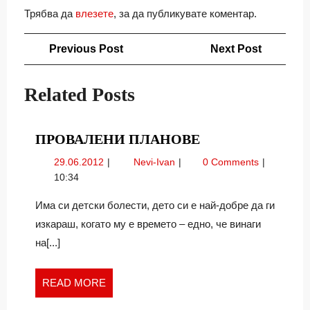
Трябва да
влезете
, за да публикувате коментар.
Навигация
Previous
Next
Previous Post
Next Post
Post
Post
Related Posts
ПРОВАЛЕНИ
ПРОВАЛЕНИ ПЛАНОВЕ
ПЛАНОВЕ
29.06.2012
Провалени
29.06.2012
Nevi-Ivan
0 Comments
планове
10:34
Има си детски болести, дето си е най-добре да ги
изкараш, когато му е времето – едно, че винаги
на[...]
READ
READ MORE
MORE