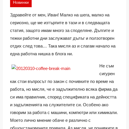
Новинки
Здравейте от мен, Иван! Малко на шега, малко на
сериозно, ще ме изтърпите в тази и в следващата
статия, защото имам много за споделяне. Дългите и
тежки работни дни заслужават дълъг и ползотворен
отдих след това… Така мисля аз и слагам начало на
една работна нишка в блога ни.
Не съм
сигурен
как стои въпросът по закон с почивките по време на
работа, но мисля, че е задължително всяка фирма да
си има правилник, според спецификата на дейността
и задълженията на служителите си. Особено ако
говорим за работа с машини, компютри или химикали.
Моето лично мнение обаче е различно с
общоустановените правила. Аз мисля, че почивките в