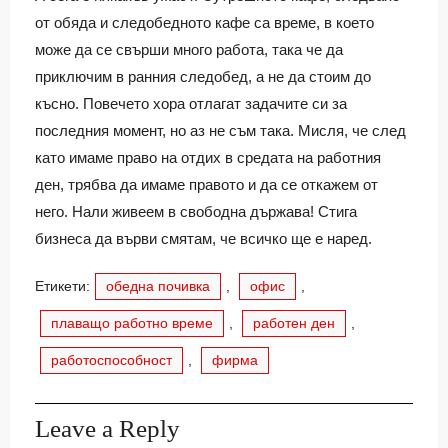
от обяда и следобедното кафе са време, в което
може да се свърши много работа, така че да
приключим в ранния следобед, а не да стоим до
късно. Повечето хора отлагат задачите си за
последния момент, но аз не съм така. Мисля, че след
като имаме право на отдих в средата на работния
ден, трябва да имаме правото и да се откажем от
него. Нали живеем в свободна държава! Стига
бизнеса да върви смятам, че всичко ще е наред.
Етикети:
обедна почивка
,
офис
,
плаващо работно време
,
работен ден
,
работоспособност
,
фирма
Leave a Reply