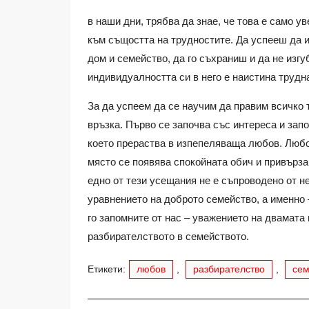
в наши дни, трябва да знае, че това е само у
към същостта на трудностите. Да успееш да 
дом и семейство, да го съхраниш и да не изг
индивидуалността си в него е наистина трудн
За да успеем да се научим да правим всичко
връзка. Първо се започва със интереса и зап
което прераства в изпепеляваща любов. Любов
място се появява спокойната обич и привърза
едно от тези усещания не е съпроводено от н
уравнението на доброто семейство, а именно 
го запомните от нас – уважението на двамата
разбирателството в семейството.
Етикети:
любов
,
разбирателство
,
сем