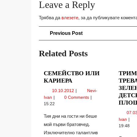
Leave a Reply
Трябва да
влезете
, за да публикувате комент
Навигация
Previous
Previous Post
Post
Related Posts
СЕМЕЙСТВО ИЛИ
ТРИМ
СЕМЕЙСТВО
КАРИЕРА
ТРЕВ
ИЛИ
ЗЕЛЕ
10.10.2012
10.10.2012
Nevi-
КАРИЕРА
ДЕТС
Семейство
Ivan
0 Comments
ПЛО
или
15:22
кариера
07.0
Тия дни на гости ни беше
Три
Ivan
мой първи братовчед.
за
19:48
трев
Изключително талантлив