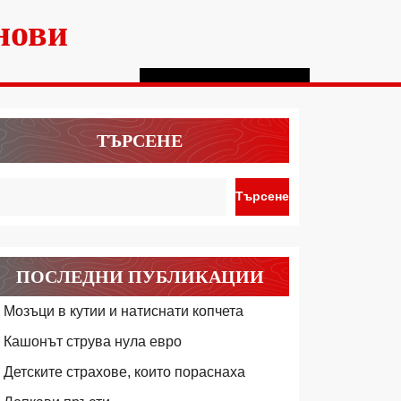
нови
ТЪРСЕНЕ
Търсене
ПОСЛЕДНИ ПУБЛИКАЦИИ
Мозъци в кутии и натиснати копчета
Кашонът струва нула евро
Детските страхове, които пораснаха