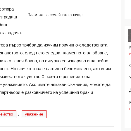
вертюра
Пламъка на семейното огнище
изградиш
убиш
ата задача.
 това първо трябва да изучим причинно-следствената
ознанството, след него следва пламенното влюбване,
та от своя бавно, но сигурно се изпарява и на нейно
ност. Но всичко това е напълно безсмислено, ако всяко
еизвестното чувство Х, което е решението на
– уважението. Ако имате някакви съмнения, можете да
 партньори е разковничето на успешния брак и
ейство
,
уважение