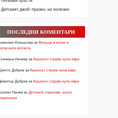
Лепкави пръсти
Детският джоб: празен, но полезен
ПОСЛЕДНИ КОМЕНТАРИ
Камелия Атанасова
за
Мозъци в кутии и
натиснати копчета
Снежана Начева
за
Кашонът струва нула евро
Христо Добрев
за
Кашонът струва нула евро
Димитър Добрев
за
Кашонът струва нула евро
Калоян Начев
за
Детските страхове, които
пораснаха