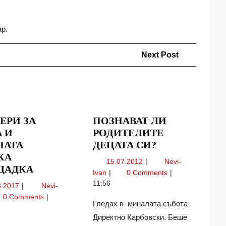
ар.
Next
Next Post
Post
ЕРИ ЗА
ПОЗНАВАТ ЛИ
А И
РОДИТЕЛИТЕ
ПОЗНАВАТ
НАТА
ДЕЦАТА СИ?
ЛИ
КА
15.07.2012
15.07.2012
Nevi-
ТРИМЕРИ
РОДИТЕЛИТ
ЩАДКА
Познават
Ivan
0 Comments
ЗА
ДЕЦАТА
ли
11:56
07.03.2017
3.2017
Nevi-
ТРЕВА
СИ?
родителите
мери
0 Comments
И
Гледах в миналата събота
децата
си?
ЗЕЛЕНАТА
а
Директно Карбовски. Беше