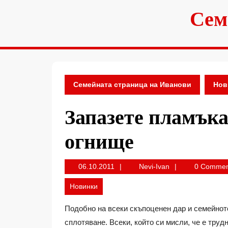
Skip
Сем
to
content
Семейната страница на Иванови
Нов
Запазете пламъка
огнище
06.10.2011
Nevi-
06.10.2011
Nevi-Ivan
0 Comme
Ivan
Новинки
Подобно на всеки скъпоценен дар и семейното
сплотяване. Всеки, който си мисли, че е тру