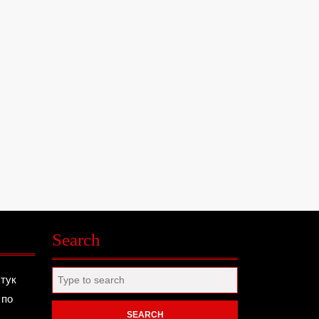
Search
Search
 тук
for:
 по