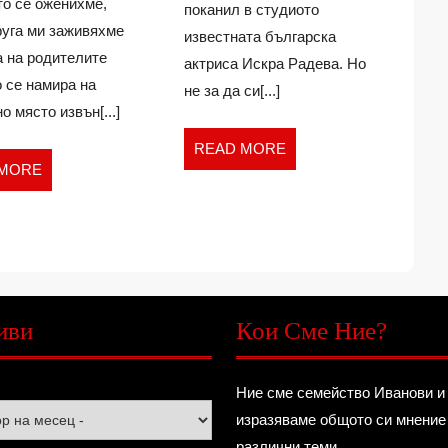
то се оженихме,
ДЕТСКА
поканил в студиото
ната
ПЛОЩАДКА
руга ми заживяхме
известната българска
ка
а на родителите
актриса Искра Радева. Но
щадка
о се намира на
не за да си[...]
о място извън[...]
READ
READ MORE
READ
 MORE
MORE
MORE
иви
Кои Сме Ние?
Ние сме семейство Иванови и
изразяваме общото си мнение
различни теми.