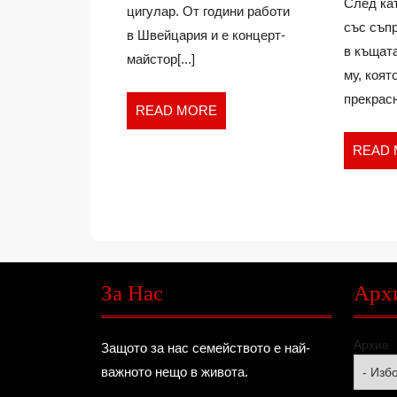
След ка
и
цигулар. От години работи
зеле
със съп
в Швейцария и е концерт-
детс
в къщат
майстор[...]
пло
му, коят
прекрасн
READ
READ MORE
MORE
READ
За Нас
Арх
Архив
Защото за нас семейството е най-
важното нещо в живота.