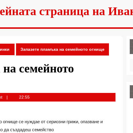
ейната страница на Ива
инки
Запазете пламъка на семейното огнище
 на семейното
nt
22:55
 огнище се нуждае от сериозни грижи, опазване и
дно да създадеш семейство