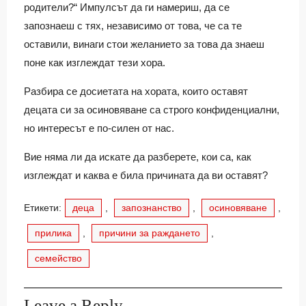
родители?“ Импулсът да ги намериш, да се
запознаеш с тях, независимо от това, че са те
оставили, винаги стои желанието за това да знаеш
поне как изглеждат тези хора.
Разбира се досиетата на хората, които оставят
децата си за осиновяване са строго конфиденциални,
но интересът е по-силен от нас.
Вие няма ли да искате да разберете, кои са, как
изглеждат и каква е била причината да ви оставят?
Етикети:
деца
,
запознанство
,
осиновяване
,
прилика
,
причини за раждането
,
семейство
Leave a Reply