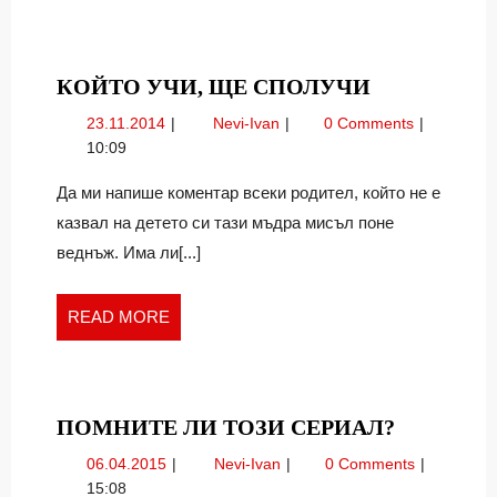
КОЙТО
КОЙТО УЧИ, ЩЕ СПОЛУЧИ
УЧИ,
23.11.2014
Който
23.11.2014
Nevi-Ivan
0 Comments
ЩЕ
учи,
10:09
СПОЛУЧИ
ще
сполучи
Да ми напише коментар всеки родител, който не е
казвал на детето си тази мъдра мисъл поне
веднъж. Има ли[...]
READ
READ MORE
MORE
ПОМНИ
ПОМНИТЕ ЛИ ТОЗИ СЕРИАЛ?
ЛИ
06.04.2015
Помните
06.04.2015
Nevi-Ivan
0 Comments
ТОЗИ
ли
15:08