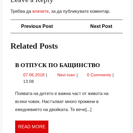
Трябва да
влезете
, за да публикувате коментар.
Навигация
Previous
Next
Previous Post
Next Post
Post
Post
Related Posts
В
В ОТПУСК ПО БАЩИНСТВО
ОТПУСК
07.06.2018
В
07.06.2018
Nevi-Ivan
0 Comments
ПО
отпуск
13:08
БАЩИНСТ
по
бащинство
Появата на детето е важна част от живота на
всеки човек. Настъпват много промени в
ежедневието на двойката. Те вече[...]
READ
READ MORE
MORE