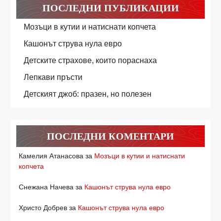
ПОСЛЕДНИ ПУБЛИКАЦИИ
Мозъци в кутии и натиснати копчета
Кашонът струва нула евро
Детските страхове, които пораснаха
Лепкави пръсти
Детският джоб: празен, но полезен
ПОСЛЕДНИ КОМЕНТАРИ
Камелия Атанасова
за
Мозъци в кутии и натиснати
копчета
Снежана Начева
за
Кашонът струва нула евро
Христо Добрев
за
Кашонът струва нула евро