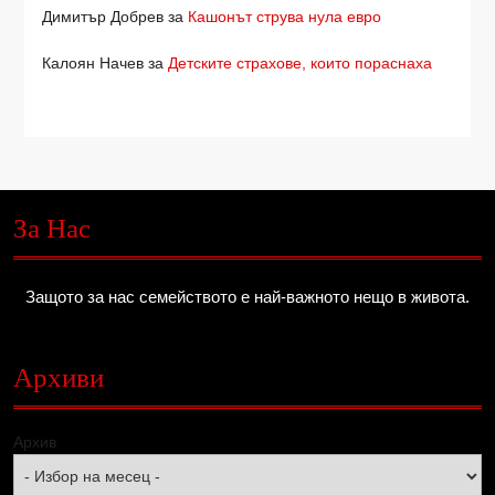
Димитър Добрев
за
Кашонът струва нула евро
Калоян Начев
за
Детските страхове, които пораснаха
За Нас
Защото за нас семейството е най-важното нещо в живота.
Архиви
Архив