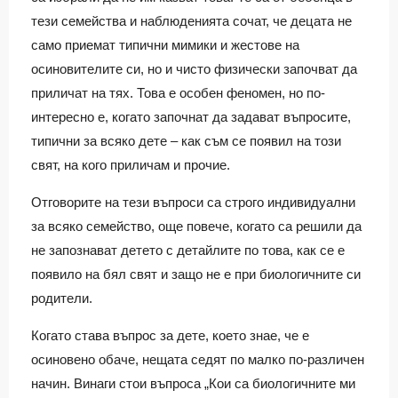
тези семейства и наблюденията сочат, че децата не
само приемат типични мимики и жестове на
осиновителите си, но и чисто физически започват да
приличат на тях. Това е особен феномен, но по-
интересно е, когато започнат да задават въпросите,
типични за всяко дете – как съм се появил на този
свят, на кого приличам и прочие.
Отговорите на тези въпроси са строго индивидуални
за всяко семейство, още повече, когато са решили да
не запознават детето с детайлите по това, как се е
появило на бял свят и защо не е при биологичните си
родители.
Когато става въпрос за дете, което знае, че е
осиновено обаче, нещата седят по малко по-различен
начин. Винаги стои въпроса „Кои са биологичните ми