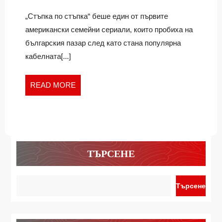
СЕРИАЛ
този
сериал?
„Стъпка по стъпка“ беше един от първите
американски семейни сериали, които пробиха на
българския пазар след като стана популярна
кабелната[...]
READ
READ MORE
MORE
ТЪРСЕНЕ
Търсене