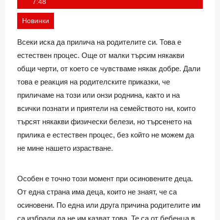
Ivan
7:48
Новинки
Всеки иска да прилича на родителите си. Това е
естествен процес. Още от малки търсим някакви
общи черти, от което се чувстваме някак добре. Дали
това е реакция на родителските приказки, че
приличаме на този или онзи роднина, както и на
всички познати и приятели на семейството ни, които
търсят някакви физически белези, но търсенето на
прилика е естествен процес, без който не можем да
не мине нашето израстване.
Особен е точно този момент при осиновените деца.
От една страна има деца, които не знаят, че са
осиновени. По една или друга причина родителите им
са избрали да не им казват това. Те са от бебенца в