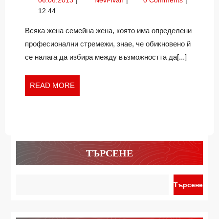
06.06.2013
Nevi-Ivan
0 Comments
КАРИЕРН
за
12:44
РАЗВИТИЕ
кариерно
И
развитие
Всяка жена семейна жена, която има определени
и
СЕМЕЙСТ
професионални стремежи, знае, че обикновено й
семейството
се налага да избира между възможността да[...]
READ
READ MORE
MORE
ТЪРСЕНЕ
Търсене