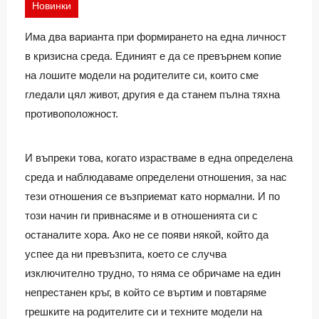
Новинки
Има два варианта при формирането на една личност
в кризисна среда. Единият е да се превърнем копие
на лошите модели на родителите си, които сме
гледали цял живот, другия е да станем пълна тяхна
противоположност.
И въпреки това, когато израстваме в една определена
среда и наблюдаваме определени отношения, за нас
тези отношения се възприемат като нормални. И по
този начин ги привнасяме и в отношенията си с
останалите хора. Ако не се появи някой, който да
успее да ни превъзпита, което се случва
изключително трудно, то няма се обричаме на един
непрестанен кръг, в който се въртим и повтаряме
грешките на родителите си и техните модели на