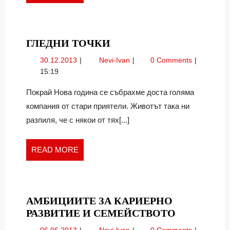
MORE
ГЛЕДНИ
ГЛЕДНИ ТОЧКИ
ТОЧКИ
30.12.2013
Гледни
30.12.2013
Nevi-Ivan
0 Comments
точки
15:19
Покрай Нова година се събрахме доста голяма
компания от стари приятели. Животът така ни
разпиля, че с някои от тях[...]
READ
READ MORE
MORE
АМБИЦИИТЕ ЗА КАРИЕРНО
АМБИЦИИ
РАЗВИТИЕ И СЕМЕЙСТВОТО
ЗА
06.06.2013
Амбициите