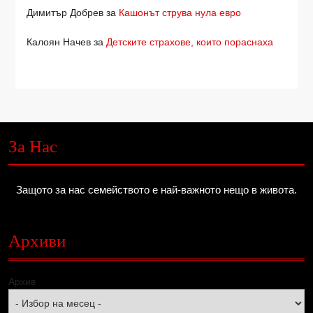
Димитър Добрев
за
Кашонът струва нула евро
Калоян Начев
за
Детските страхове, които пораснаха
За Нас
Защото за нас семейството е най-важното нещо в живота.
Архиви
Архив