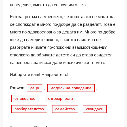
поведение, вместо да се поучим от тях.
Ето защо съм на мнението, че хората ако не могат да
се спогаждат е много по-добре да се разделят. Това е
много по-здравословно за децата им. Много по-добре
ще е да намерите някого, с когото наистина се
разбирате и имате по-спокойни взаимоотношения,
отколкото да обричате детето си да става свидетел
на непрекъснати скандали и психически тормоз.
Изборът е ваш! Направете го!
Етикети:
деца
,
модели на поведение
,
отговорност
,
отговорности
,
разбирателство
,
семейство
,
скандали