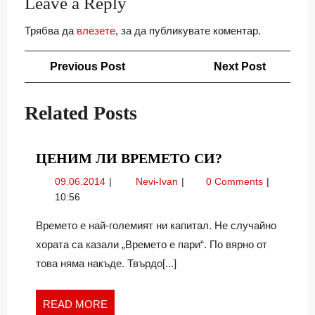
Leave a Reply
Трябва да
влезете
, за да публикувате коментар.
Навигация
Previous
Next
Previous Post
Next Post
Post
Post
Related Posts
ЦЕНИМ
ЦЕНИМ ЛИ ВРЕМЕТО СИ?
ЛИ
09.06.2014
Ценим
09.06.2014
Nevi-Ivan
0 Comments
ВРЕМЕТО
ли
10:56
СИ?
времето
си?
Времето е най-големият ни капитал. Не случайно
хората са казали „Времето е пари“. По вярно от
това няма накъде. Твърдо[...]
READ
READ MORE