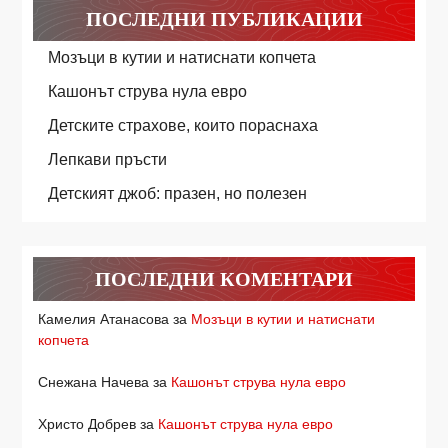
ПОСЛЕДНИ ПУБЛИКАЦИИ
Мозъци в кутии и натиснати копчета
Кашонът струва нула евро
Детските страхове, които пораснаха
Лепкави пръсти
Детският джоб: празен, но полезен
ПОСЛЕДНИ КОМЕНТАРИ
Камелия Атанасова
за
Мозъци в кутии и натиснати
копчета
Снежана Начева
за
Кашонът струва нула евро
Христо Добрев
за
Кашонът струва нула евро