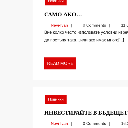
Новинки
САМО
САМО АКО…
АКО…
Nevi-
Nevi-Ivan
0 Comments
11:
Ivan
Вие колко често използвате условни изречения? Само ако можех да се върна назад, нямаше
да постъпя така…или ако имах много[...]
READ
READ MORE
MORE
Новинки
ИНВЕСТИРАЙТЕ В БЪДЕЩЕТ
Nevi-
Nevi-Ivan
0 Comments
16: