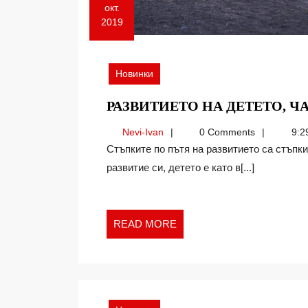
окт.
2019
11.10.2019
Новинки
РАЗВИТИЕТО НА ДЕТЕТО, ЧА
Nevi-
Nevi-Ivan
0 Comments
9:2
Ivan
Стъпките по пътя на развитието са стъпки към свободата, но, в най-ранните етапи на
развитие си, детето е като в[...]
READ
READ MORE
MORE