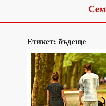
Skip
Сем
to
content
Етикет:
бъдеще