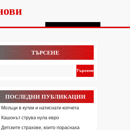
нови
ТЪРСЕНЕ
Търсене
ПОСЛЕДНИ ПУБЛИКАЦИИ
Мозъци в кутии и натиснати копчета
Кашонът струва нула евро
Детските страхове, които пораснаха