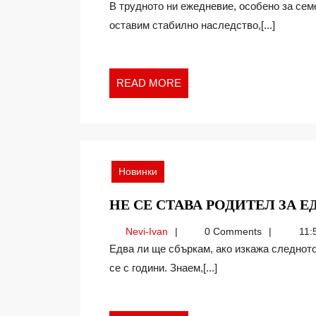
Ivan
В трудното ни ежедневие, особено за семейства с деца, се чудим как да направим така, че да
оставим стабилно наследство,[...]
READ
READ MORE
MORE
Новинки
НЕ СЕ СТАВА РОДИТЕЛ ЗА Е
Nevi-
Nevi-Ivan
0 Comments
11:
Ivan
Едва ли ще сбъркам, ако изкажа следното твърдение: Родител не се става за един ден, става
се с години. Знаем,[...]