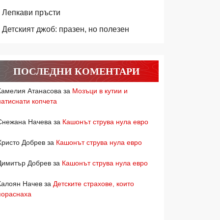
Лепкави пръсти
Детският джоб: празен, но полезен
ПОСЛЕДНИ КОМЕНТАРИ
Камелия Атанасова
за
Мозъци в кутии и
натиснати копчета
Снежана Начева
за
Кашонът струва нула евро
Христо Добрев
за
Кашонът струва нула евро
Димитър Добрев
за
Кашонът струва нула евро
Калоян Начев
за
Детските страхове, които
пораснаха