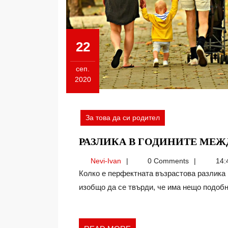
22
сеп.
2020
22.09.2020
За това да си родител
РАЗЛИКА В ГОДИНИТЕ МЕЖ
Nevi-
Nevi-Ivan
0 Comments
14:
Ivan
Колко е перфектната възрастова разлика между децата и техните родители? Може ли
изобщо да се твърди, че има нещо подобно