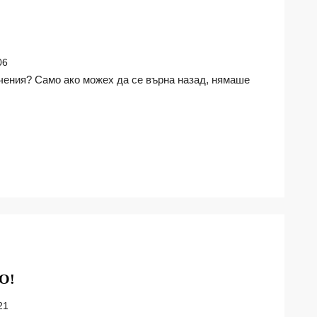
06
ИНВЕСТИРАЙТЕ
О!
В
21
БЪДЕЩЕТО!